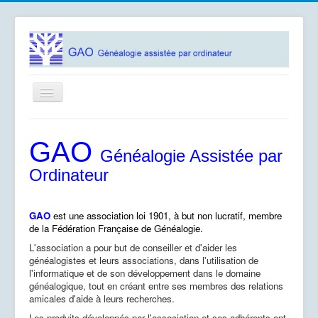
Basculer
la
navigation
Accueil
GAO
Logiciels
Généalogie Assistée par
Ordinateur
Association GAO
Contacts
GAO
est une association loi 1901, à but non lucratif, membre
Documentation
de la Fédération Française de Généalogie.
L'association a pour but de conseiller et d'aider les
Vous êtes ici :
Accueil
généalogistes et leurs associations, dans l'utilisation de
l'informatique et de son développement dans le domaine
généalogique, tout en créant entre ses membres des relations
amicales d'aide à leurs recherches.
Les produits développés par l'association et ses adhérents ont