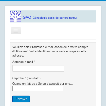
Basculer
la
navigation
Accueil
Veuillez saisir l'adresse e-mail associée à votre compte
Logiciels
d'utilisateur. Votre identifiant vous sera envoyé à cette
adresse.
Association GAO
Adresse e-mail
*
Contacts
Documentation
Captcha
*
(facultatif)
Quand on fait du vélo on s'asseoit sur une...
Vous êtes ici :
Accueil
Utiliser Joomla!
Utiliser les extensions
Composants
Composant Utilisateurs
Rappel de l'identifiant
Envoyer