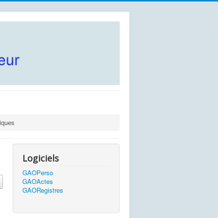
tiques
Logiciels
GAOPerso
GAOActes
GAORegistres